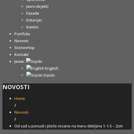
Javni objekti
Fasade
Enterijer
Kamini
Portfolio
Novosti
Stoneshop
Kontakt
Језик:
English
Srpski
NOVOSTI
Home
/
Novosti
/
Od sad u ponudi i ploče rezane na meru debljina 1-1.5 – 2cm