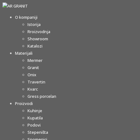
O kompaniji
Istorija
Rroizvodnja
Showroom
Katalozi
Materijali
Mermer
Granit
Onix
Travertin
Kvarc
Gress porcelan
Proizvodi
Kuhinje
Kupatila
Podovi
Stepeništa
Spomenici