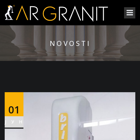
NOVOSTI
01
ЈУН