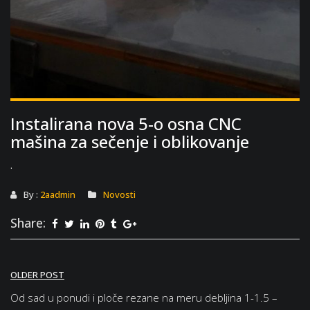
Instalirana nova 5-o osna CNC
mašina za sečenje i oblikovanje
.
By :
2aadmin
Novosti
Share:
Кретање
OLDER POST
чланка
Od sad u ponudi i ploče rezane na meru debljina 1-1.5 –